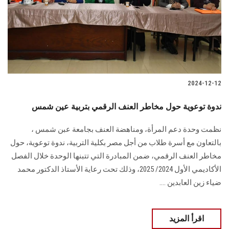
الطلاب
هيئة التدريس
الدراسات العليا
2024-12-12
الخريجين
ندوة توعوية حول مخاطر العنف الرقمي بتربية عين شمس
الموظفون
نظمت وحدة دعم المرأة، ومناهضة العنف بجامعة عبن شمس ،
بالتعاون مع أسرة طلاب من ‏أجل مصر بكلية التربية، ندوة توعوية، حول
الزائـرون
مخاطر العنف الرقمي، ضمن المبادرة التي تتبنها ‏الوحدة خلال الفصل
الأكاديمي الأول 2024/ 2025، وذلك تحت رعاية الأستاذ الدكتور محمد
سجل الان
‏ضياء زين العابدين ....
اقرأ المزيد