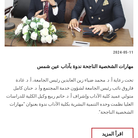
الطلاب
هيئة التدريس
الدراسات العليا
2024-05-11
الخريجين
مهارات الشخصية الناجحة ندوة بآداب عين شمس
الموظفون
تحت رعاية أ. د. محمد ضياء زين العابدين رئيس الجامعة، أ. د. غادة
فاروق نائب رئيس الجامعة لشؤون خدمة المجتمع وأ. د. حنان كامل
الزائـرون
متولي عميد كلية الآداب وإشراف أ. د. حاتم ربيع وكيل الكلية للدراسات
العليا نظمت وحده التنمية البشرية بكلية الآداب ندوة بعنوان "مهارات
سجل الان
الشخصية الناجحة".
اقرأ المزيد