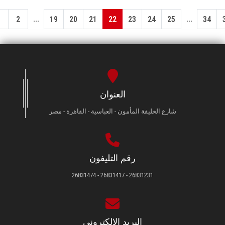
...
...
1
2
19
20
21
22
23
24
25
34
العنوان
شارع الخليفة المأمون - العباسية - القاهرة - مصر
رقم التليفون
26831231 - 26831417 - 26831474
البريد الإلكتروني