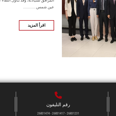
المرافق لسيادته، وقد تناول اللقاء
عين شمس.................
اقرأ المزيد
رقم التليفون
26831231 - 26831417 - 26831474