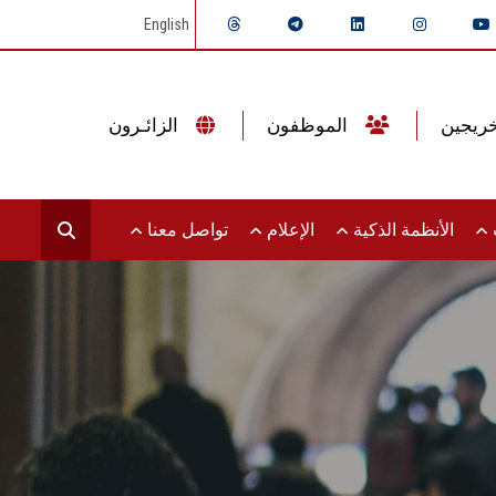
English
الموظفون
الزائـرون
ت
الأنظمة الذكية
الإعلام
تواصل معنا