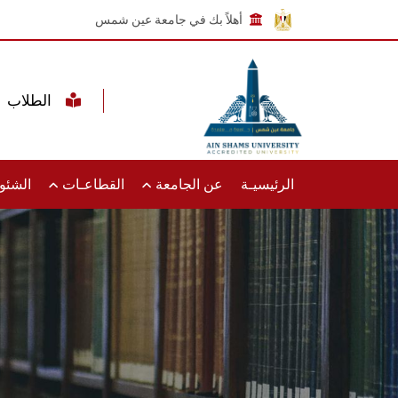
أهلاً بك في جامعة عين شمس
الطلاب
الرئيسيـة
عن الجامعة
القطاعـات
الشئون