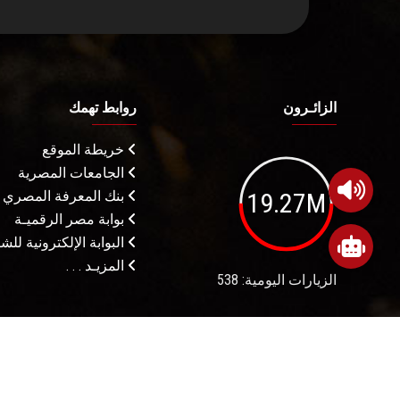
الزائـرون
روابط تهمك
خريطة الموقع
الجامعات المصرية
19.27M
بنك المعرفة المصري
بوابة مصر الرقميـة
البوابة الإلكترونية لل
المزيـد . . .
الزيارات اليومية: 538