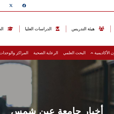
هيئة التدريس
الدراسات العليا
الخريجين
 الأكاديمية
البحث العلمي
الرعاية الصحية
المراكز والوحدا
أخبار جامعة عين شمس