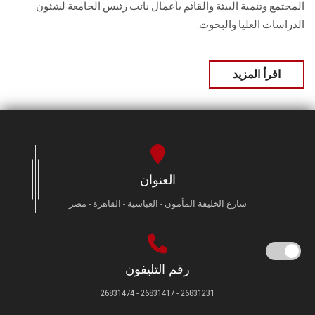
المجتمع وتنمية البيئة ‏والقائم بأعمال نائب رئيس الجامعة لشئون
الدراسات العليا والبحوث.
اقرأ المزيد
العنوان
شارع الخليفة المأمون - العباسية - القاهرة - مصر
رقم التليفون
26831231 - 26831417 - 26831474