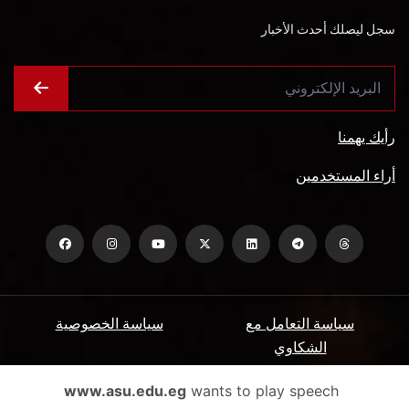
سجل ليصلك أحدث الأخبار
رأيك يهمنا
أراء المستخدمين
سياسة التعامل مع
سياسة الخصوصية
الشكاوي
ميثاق المتعاملين
الأسئلة الشائعة
www.asu.edu.eg
wants to play speech