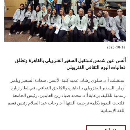
الطلاب
هيئة التدريس
الدراسات العليا
2025-10-18
الخريجين
ألسن عين شمس تستقبل السفير الفنزويلي بالقاهرة وتطلق
الموظفون
فعاليات اليوم الثقافي الفنزويلي
استقبلت أ. د. سلوى رشاد، عميد كلية الألسن، سعادة السفير ويلمر
الزائـرون
أومار، السفير الفنزويلي بالقاهرة والمُلحق الثقافي، في إطار زيارة
رسمية للكلية، برعاية أ. د. محمد ضياء زين العابدين، رئيس الجامعة.
سجل الان
افتُتحت الندوة بكلمة ترحيبية ألقتها أ. د. رحاب عبد السلام رئيس قسم
اللغة الإسبانية