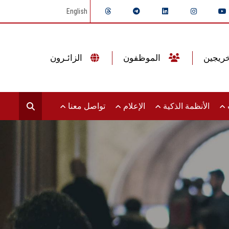
English
الموظفون
الزائـرون
ت
الأنظمة الذكية
الإعلام
تواصل معنا