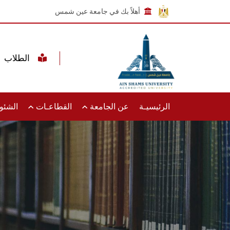
أهلاً بك في جامعة عين شمس
الطلاب
الرئيسيـة
عن الجامعة
القطاعـات
الشئون