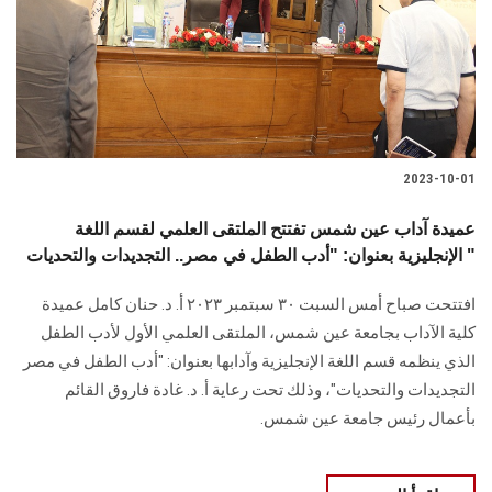
الطلاب
هيئة التدريس
الدراسات العليا
2023-10-01
الخريجين
عميدة آداب عين شمس تفتتح الملتقى العلمي لقسم اللغة
الموظفون
الإنجليزية بعنوان: "أدب الطفل في مصر.. التجديدات والتحديات "
افتتحت صباح أمس السبت ٣٠ سبتمبر ٢٠٢٣ أ. د. حنان كامل عميدة
الزائـرون
كلية الآداب بجامعة عين شمس، الملتقى العلمي الأول لأدب الطفل
الذي ينظمه قسم اللغة الإنجليزية وآدابها بعنوان: "أدب الطفل في مصر
سجل الان
التجديدات والتحديات"، وذلك تحت رعاية أ. د. غادة فاروق القائم
بأعمال رئيس جامعة عين شمس.