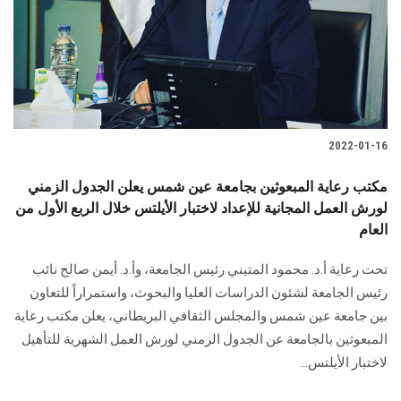
الطلاب
هيئة التدريس
الدراسات العليا
2022-01-16
الخريجين
مكتب رعاية المبعوثين بجامعة عين شمس يعلن الجدول الزمني
الموظفون
لورش العمل المجانية للإعداد لاختبار الأيلتس خلال الربع الأول من
العام
الزائـرون
تحت رعاية أ.د. محمود المتيني رئيس الجامعة، وأ.د. أيمن صالح نائب
رئيس الجامعة لشئون الدراسات العليا والبحوث، واستمراراً للتعاون
سجل الان
بين جامعة عين شمس والمجلس الثقافي البريطاني، يعلن مكتب رعاية
المبعوثين بالجامعة عن الجدول الزمني لورش العمل الشهرية للتأهيل
لاختبار الأيلتس...