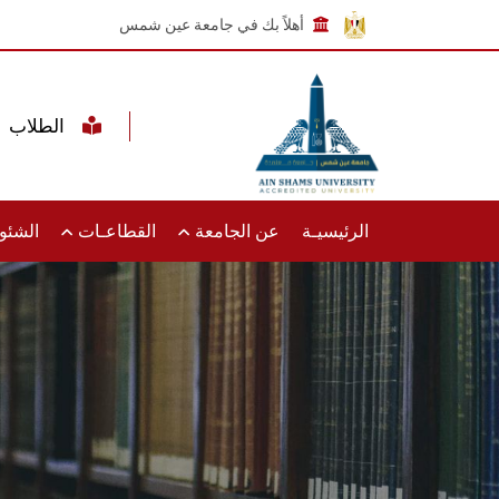
أهلاً بك في جامعة عين شمس
الطلاب
الرئيسيـة
عن الجامعة
القطاعـات
الشئون