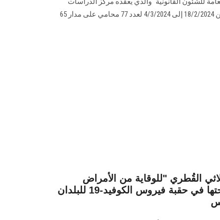
عامة للشئون ‏القانونية" والذي يعقده مركز الدراسات
القانونية والاقتصادية خلال الفترة من 18/2/2024 إلى ‏‏4/3/2024 لعدد 77 محامي على مدار 65
ثلاثي القُطري "للوقاية من الأمراض
الاستوائية المهملة ومكافحتها في حقبة فيروس الكوفيد-19 للبلدان
س