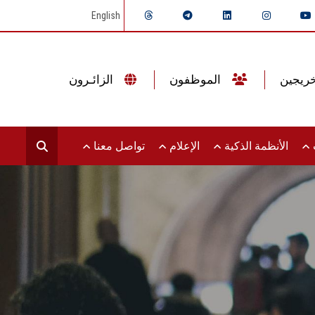
English
الموظفون
الزائـرون
ت
الأنظمة الذكية
الإعلام
تواصل معنا