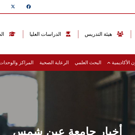
هيئة التدريس
الدراسات العليا
الخريجين
 الأكاديمية
البحث العلمي
الرعاية الصحية
المراكز والوحدا
أخبار جامعة عين شمس