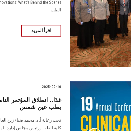
الطب.
اقرأ المزيد
2025-02-10
غدًا.. انطلاق المؤتمر التا
بطب عين شمس
تحت رعاية أ. د. محمد ضياء زين الع
كلية الطب ورئيس مجلس إدارة المست