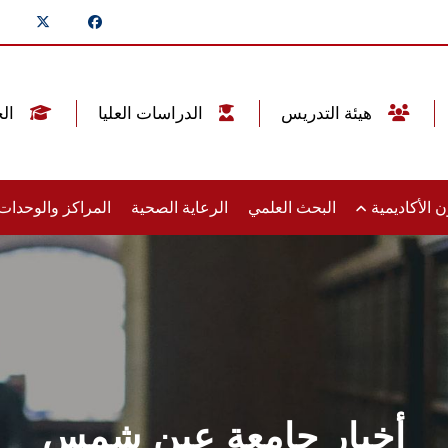
هيئة التدريس
الدراسات العليا
الخريجين
 الأكاديمية
البحث العلمي
الرعاية الصحية
المراكز والوحدا
أخبار جامعة عين شمس