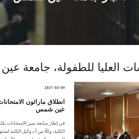
اسات العليا للطفولة، جامعة ع
2021-03-09
انطلاق ماراثون الامتحانات
عين شمس
في إطار متابعة سير الامتحانات بكلي
الكلية، وكلًا من أ.د وكيل الكلية لش