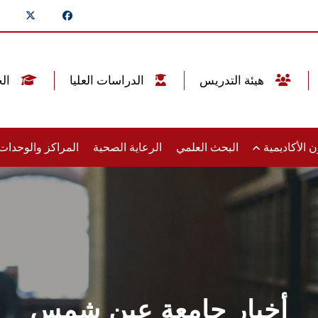
هيئة التدريس
الدراسات العليا
الخريجين
 الأكاديمية
البحث العلمي
الرعاية الصحية
المراكز والوحدا
أخبار جامعة عين شمس