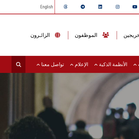
English
الموظفون
الزائـرون
ت
الأنظمة الذكية
الإعلام
تواصل معنا