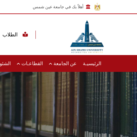
أهلاً بك في جامعة عين شمس
الطلاب
الرئيسيـة
عن الجامعة
القطاعـات
الشئون