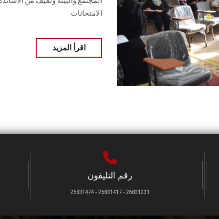
المجتمع والبيئة ولفيف من الأساتذة 
الامتحانات
اقرأ المزيد
رقم التليفون
26831231 - 26831417 - 26831474