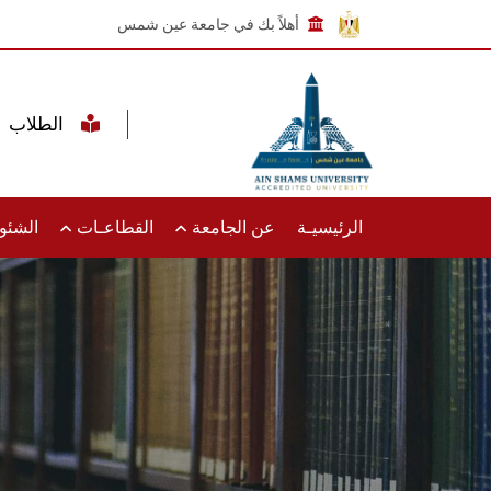
أهلاً بك في جامعة عين شمس
الطلاب
الرئيسيـة
عن الجامعة
القطاعـات
الشئون