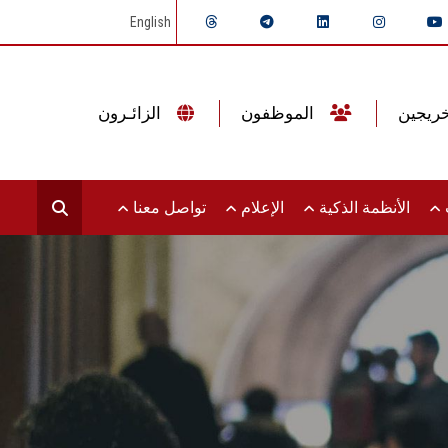
English
الموظفون
الزائـرون
ت
الأنظمة الذكية
الإعلام
تواصل معنا