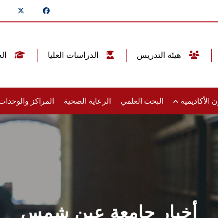
هيئة التدريس
الدراسات العليا
الخريجين
 الأكاديمية
البحث العلمي
الرعاية الصحية
المراكز والوحدا
أخبار جامعة عين شمس