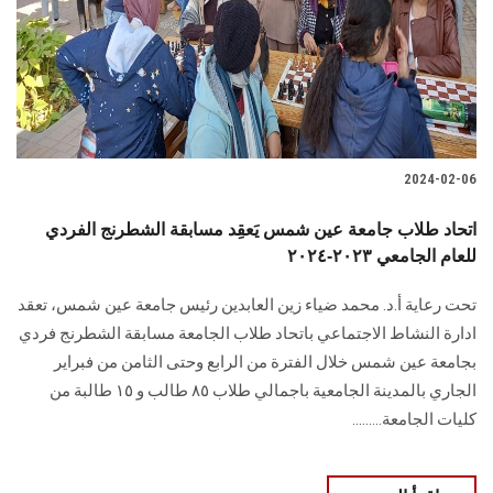
الطلاب
هيئة التدريس
الدراسات العليا
2024-02-06
الخريجين
اتحاد طلاب جامعة عين شمس يَعقِد مسابقة الشطرنج الفردي
الموظفون
للعام الجامعي ٢٠٢٣-٢٠٢٤
تحت رعاية أ.د. محمد ضياء زين العابدين رئيس جامعة عين شمس، تعقد
الزائـرون
ادارة النشاط الاجتماعي باتحاد طلاب الجامعة مسابقة الشطرنج فردي
بجامعة عين شمس خلال الفترة من الرابع وحتى الثامن من فبراير
سجل الان
الجاري بالمدينة الجامعية باجمالي طلاب ٨٥ طالب و ١٥ طالبة من
كليات الجامعة.........