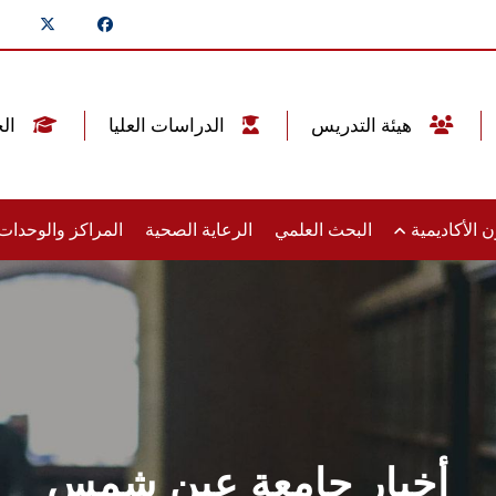
هيئة التدريس
الدراسات العليا
الخريجين
 الأكاديمية
البحث العلمي
الرعاية الصحية
المراكز والوحدا
أخبار جامعة عين شمس