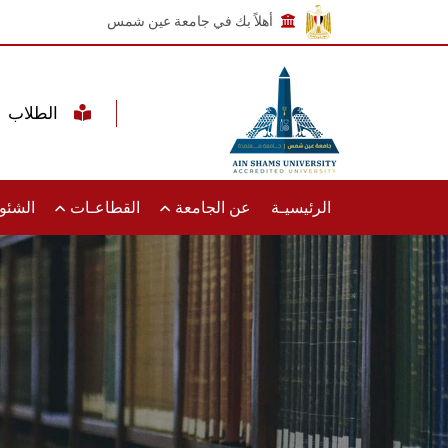
أهلاً بك في جامعة عين شمس
الطلاب
الرئيسيـة
عن الجامعة
القطاعـات
الشئون