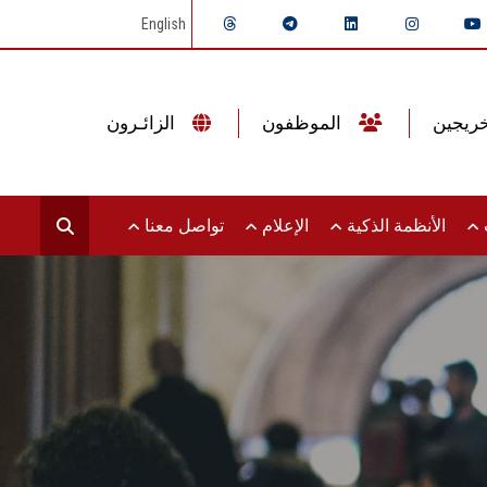
English
الموظفون
الزائـرون
ت
الأنظمة الذكية
الإعلام
تواصل معنا