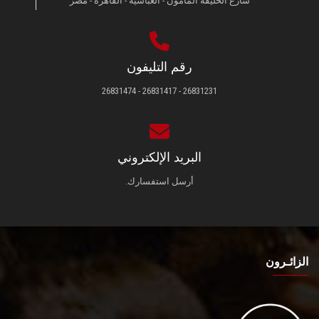
شارع الخليفة المأمون - العباسية - القاهرة - مصر
رقم التليفون
26831231 - 26831417 - 26831474
البريد الإلكتروني
أرسل استفسارك.
الزائـرون