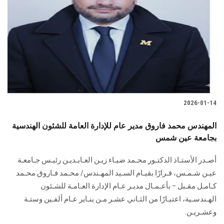
الطلاب
هيئة التدريس
الدراسات العليا
الخريجين
2026-01-14
الموظفون
المهندس محمد فاروق مدير عام للإدارة العامة للشئون الهندسية
بجامعة عين شمس
الزائـرون
أصـدر الأستـاذ الدكتـور محـمد ضيـاء زيـن العـابـديـن رئيـس جـامعـة
سجل الان
عيـن شـمـس، قـرارًا بقيـام السـيد المهـندس/ محـمد فـاروق محـمد
كـامـل مقـبل – بأعـمـال مديـر عـام الإدارة العـامـة للشـئون
الهـندسـية، اعتبـارًا من الثـاني عشـر مـن ينـاير عـام ألفـين وستـة
وعشـريـن.