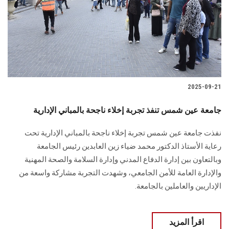
الطلاب
هيئة التدريس
الدراسات العليا
2025-09-21
الخريجين
جامعة عين شمس تنفذ تجربة إخلاء ناجحة بالمباني الإدارية
الموظفون
نفذت جامعة عين شمس تجربة إخلاء ناجحة بالمباني الإدارية تحت
رعاية الأستاذ الدكتور محمد ضياء زين العابدين رئيس الجامعة
الزائـرون
وبالتعاون بين إدارة الدفاع المدني وإدارة السلامة والصحة المهنية
والإدارة العامة للأمن الجامعي، وشهدت التجربة مشاركة واسعة من
سجل الان
الإداريين والعاملين بالجامعة.
اقرأ المزيد