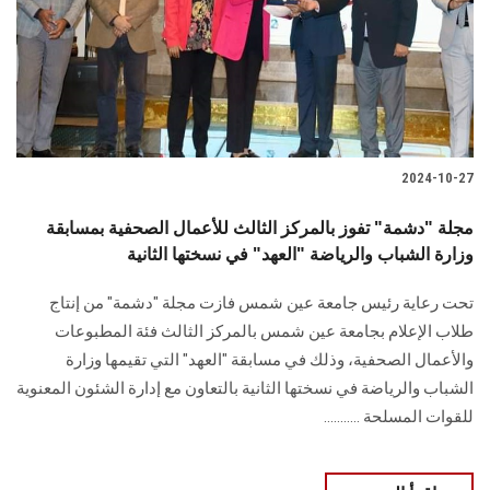
الطلاب
هيئة التدريس
الدراسات العليا
2024-10-27
الخريجين
مجلة "دشمة" تفوز بالمركز الثالث للأعمال الصحفية بمسابقة
الموظفون
وزارة الشباب والرياضة "العهد" في نسختها الثانية
تحت رعاية رئيس جامعة عين شمس فازت مجلة "دشمة" من ‏إنتاج
الزائـرون
طلاب الإعلام بجامعة عين شمس بالمركز الثالث فئة المطبوعات
والأعمال الصحفية، ‏وذلك في مسابقة "العهد" التي تقيمها وزارة
سجل الان
الشباب والرياضة في نسختها الثانية بالتعاون مع ‏إدارة الشئون المعنوية
للقوات المسلحة ...........