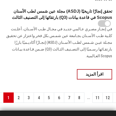
مجلة عين شمس لطب الأسنان (ASDJ) تحقق إنجازًا تاريخيًا
بارتقائها إلى التصنيف الثالث (Q3) في قاعدة بيانات Scopus
في إنجـاز مصـري عـالمي جديـد في مجـال طـب الأسـنان، أعلـنت
كلـية طـب الأسـنان بجـامعة عين شمـس بكل فخر واعتزاز عن تحقيق
مجـلة عيـن شـمس لطـب الأسـنان (ASDJ) إنجـازًا أكاديـميًا بارزًا
بارتقـائها رسـميًا إلى التصـنيف الثـالث (Q3) ضـمن قـاعدة بيـانات
Scopus العـالمية.
اقرأ المزيد
...
1
2
3
4
5
6
7
8
11
12