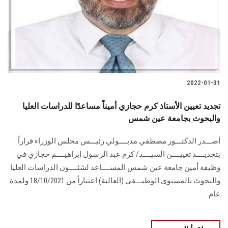
الطلاب
هيئة التدريس
الدراسات العليا
2022-01-31
الخريجين
تجديد تعيين الأستاذ كرم حجازي أميناً مساعدًا للدراسات العليا
الموظفون
والبحوث بجامعة عين شمس
أصـــدر الدكتـــور مصطفي مدبــــولي رئيـــس مجلس الوزراء قراراً
الزائـرون
بتجديــــد تعييــــن السيــــد/ كرم عبد الرسول إبراهيــــم حجازي في
وظيفة أمين جامعة عين شمس المســــاعد لشئــــون الدراسات العليا
سجل الان
والبحوث بالمستوى الوظيـــفي (العالية) اعتباراً من 18/10/2021 ولمدة
عام.