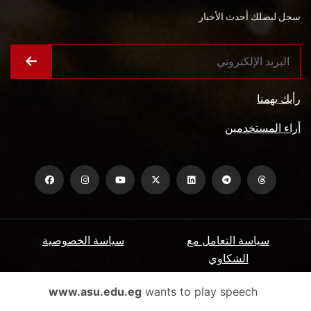
سجل ليصلك أحدث الأخبار
رأيك يهمنا
أراء المستخدمين
سياسة التعامل مع
سياسة الخصوصية
الشكاوي
ميثاق المتعاملين
الأسئلة الشائعة
www.asu.edu.eg
wants to play speech