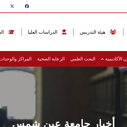
هيئة التدريس
الدراسات العليا
الخريجين
 الأكاديمية
البحث العلمي
الرعاية الصحية
المراكز والوحدا
أخبار جامعة عين شمس