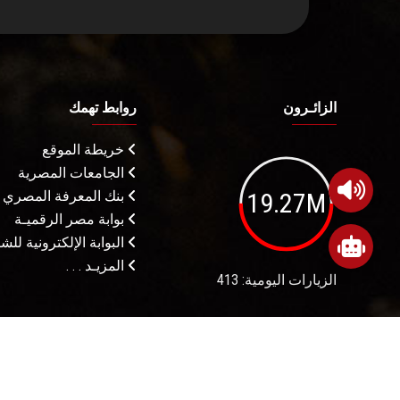
الزائـرون
روابط تهمك
خريطة الموقع
الجامعات المصرية
19.27M
بنك المعرفة المصري
بوابة مصر الرقميـة
البوابة الإلكترونية لل
المزيـد . . .
الزيارات اليومية: 413