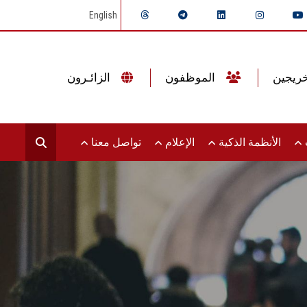
English
الموظفون
الزائـرون
ت
الأنظمة الذكية
الإعلام
تواصل معنا