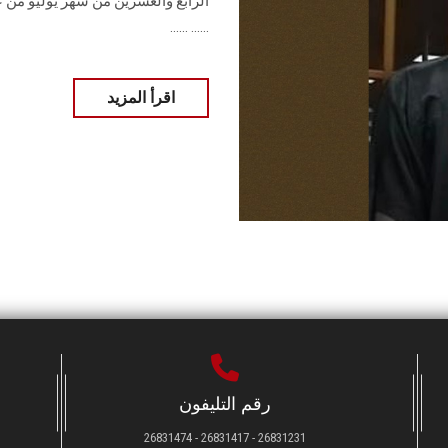
الرابع والعشرين من شهر يوليو من عام 
...... ......
اقرأ المزيد
رقم التليفون
26831231 - 26831417 - 26831474