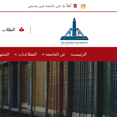
أهلاً بك في جامعة عين شمس
الطلاب
الرئيسيـة
عن الجامعة
القطاعـات
الشئون