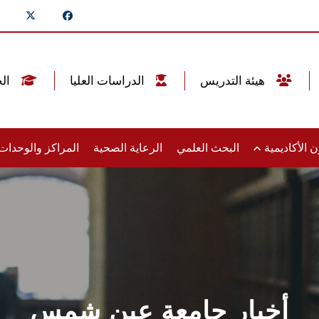
هيئة التدريس
الدراسات العليا
الخريجين
 الأكاديمية
البحث العلمي
الرعاية الصحية
المراكز والوحدا
أخبار جامعة عين شمس