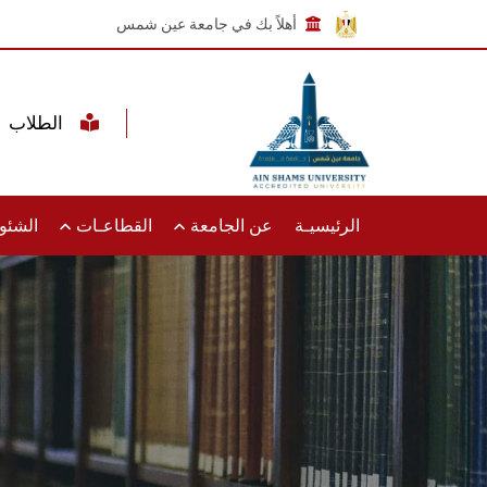
أهلاً بك في جامعة عين شمس
الطلاب
الرئيسيـة
عن الجامعة
القطاعـات
الشئون