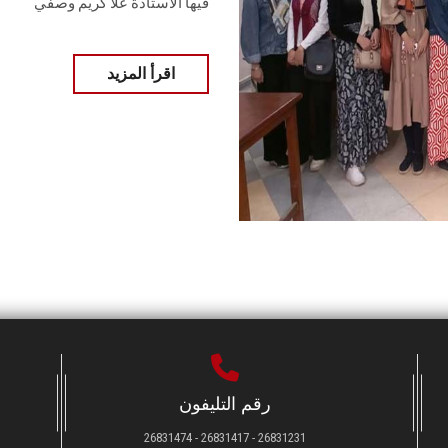
فيها الأستاذة علا كريم وصفي
اقرأ المزيد
رقم التليفون
26831231 - 26831417 - 26831474