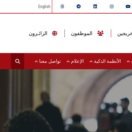
English
الموظفون
الزائـرون
ت
الأنظمة الذكية
الإعلام
تواصل معنا