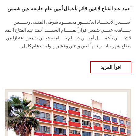
أحمد عبد الفتاح لاشين قائم بأعمال أمين عام جامعة عين شمس
أصـــــدر الأستــــاذ الدكتــــور محمــــود شوقي المتيني رئيـــــس
جـــــامعة عيــــن شمس قراراً بقيـــــام السيــــد أحمد عبد الفتاح أحمد
لاشيـــــن بأعمــــال أميــــن عــــام جــــامعة عيـــن شمس اعتبارًا من
مطلع شهر ينايـــر عام ألفين واثنين وعشرين ولمدة عام كامل.
اقرأ المزيد