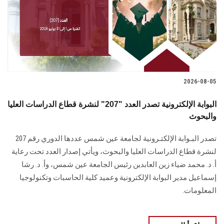
الطلاب
هيئة التدريس
الدراسات العليا
2026-08-05
الخريجين
البوابة الإلكترونية تصدر العدد "207" لنشرة قطاع الدراسات العليا
الموظفون
والبحوث
تصدر البـوابة الإلكتـرونية لجامعة عين شمس عددها الدوري رقم 207
الزائـرون
لنشرة قطاع الدراسات ‏العليا والبحوث‎، ويأتي إصدار العدد تحت رعاية
أ. د. محمد ضياء زين العابدين رئيس الجامعة عين شمس، وأ. د. ‏رشا
سجل الان
إسماعيل مدير البوابة الإلكترونية وعميد كلية الحاسبات وتكنولوجيا
المعلومات.