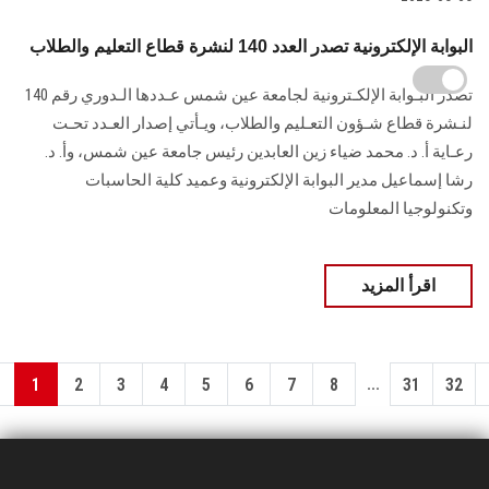
البوابة الإلكترونية تصدر العدد 140 لنشرة قطاع التعليم والطلاب
تصدر البـوابة الإلكـترونية لجامعة عين شمس عـددها الـدوري رقم 140
لنـشرة قطاع شـؤون التعـليم ‏والطلاب‎، ويـأتي إصدار العـدد تحـت
رعـاية أ. د. محمد ضياء زين العابدين رئيس جامعة عين شمس، وأ. د.
‏رشا إسماعيل مدير البوابة الإلكترونية وعميد كلية الحاسبات
وتكنولوجيا المعلومات
اقرأ المزيد
...
1
2
3
4
5
6
7
8
31
32