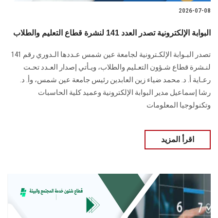
2026-07-08
البوابة الإلكترونية تصدر العدد 141 لنشرة قطاع التعليم والطلاب
تصدر البـوابة الإلكـترونية لجامعة عين شمس عـددها الـدوري رقم 141
لنـشرة قطاع شـؤون التعـليم ‏والطلاب‎، ويـأتي إصدار العـدد تحـت
رعـاية أ. د. محمد ضياء زين العابدين رئيس جامعة عين شمس، وأ. د.
‏رشا إسماعيل مدير البوابة الإلكترونية وعميد كلية الحاسبات
وتكنولوجيا المعلومات
اقرأ المزيد