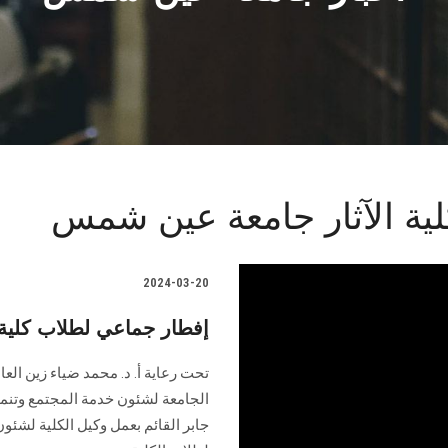
ية الآثار جامعة عين شمس
2024-03-20
إفطار جماعي لطلاب كلية
تحت رعاية أ. د. محمد ضياء زين العا
الجامعة لشئون خدمة المجتمع وتنمية 
جابر القائم بعمل وكيل الكلية لشئون