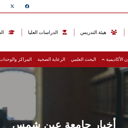
هيئة التدريس
الدراسات العليا
الخريجين
 الأكاديمية
البحث العلمي
الرعاية الصحية
المراكز والوحدا
أخبار جامعة عين شمس