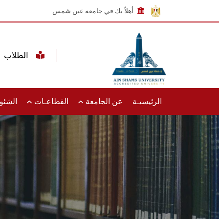
أهلاً بك في جامعة عين شمس
الطلاب
الرئيسيـة
عن الجامعة
القطاعـات
الشئون