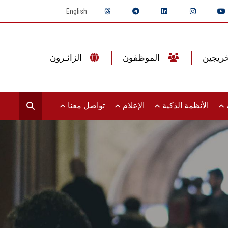
English
الموظفون
الزائـرون
ت
الأنظمة الذكية
الإعلام
تواصل معنا