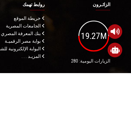
الزائـرون
روابط تهمك
خريطة الموقع
الجامعات المصرية
19.27M
بنك المعرفة المصري
بوابة مصر الرقميـة
البوابة الإلكترونية لل
المزيـد . . .
الزيارات اليومية: 280
شروط الاستخدام
م