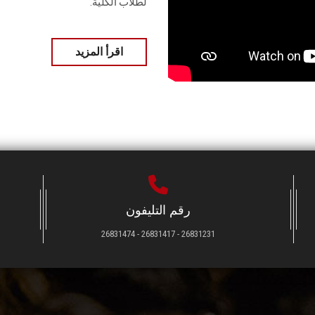
لطلاب الكلية.
اقرأ المزيد
رقم التليفون
26831231 - 26831417 - 26831474