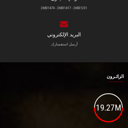
26831231 - 26831417 - 26831474
البريد الإلكتروني
أرسل استفسارك.
الزائـرون
19.27M