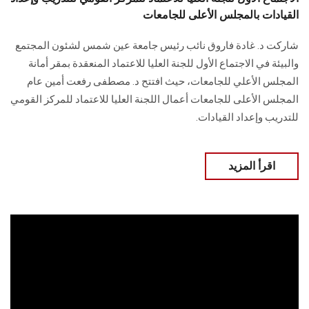
الطلاب
القيادات بالمجلس الأعلى للجامعات
هيئة التدريس
شاركت د. غادة فاروق نائب رئيس جامعة عين شمس لشئون المجتمع
والبيئة في الاجتماع الأول للجنة العليا للاعتماد المنعقدة بمقر أمانة
المجلس الأعلي للجامعات، حيث افتتح د. مصطفى رفعت أمين عام
الدراسات العليا
المجلس الأعلى للجامعات أعمال اللجنة العليا للاعتماد للمركز القومي
للتدريب وإعداد القيادات.
الخريجين
الموظفون
اقرأ المزيد
الزائـرون
سجل الان