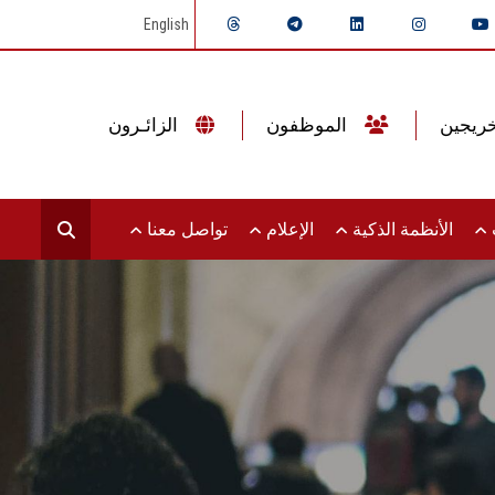
English
الموظفون
الزائـرون
ت
الأنظمة الذكية
الإعلام
تواصل معنا