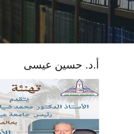
أ.د. حسين عيسى