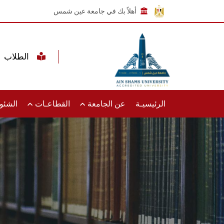
أهلاً بك في جامعة عين شمس
الطلاب
الرئيسيـة
عن الجامعة
القطاعـات
الشئون