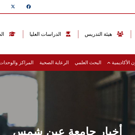
هيئة التدريس
الدراسات العليا
الخريجين
 الأكاديمية
البحث العلمي
الرعاية الصحية
المراكز والوحدا
أخبار جامعة عين شمس