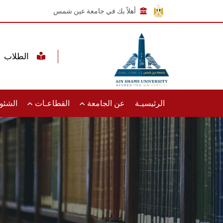
أهلاً بك في جامعة عين شمس
الطلاب
الرئيسيـة
عن الجامعة
القطاعـات
الشئون