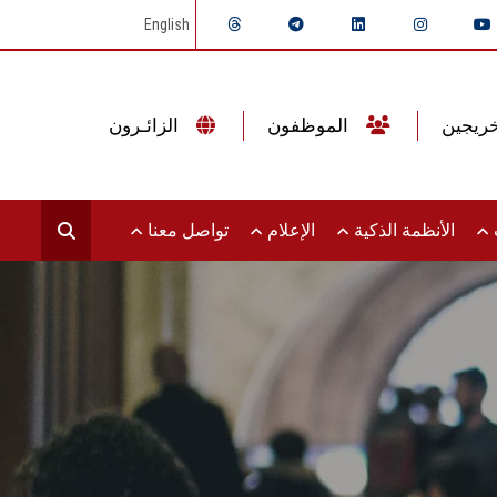
English
الموظفون
الزائـرون
ت
الأنظمة الذكية
الإعلام
تواصل معنا