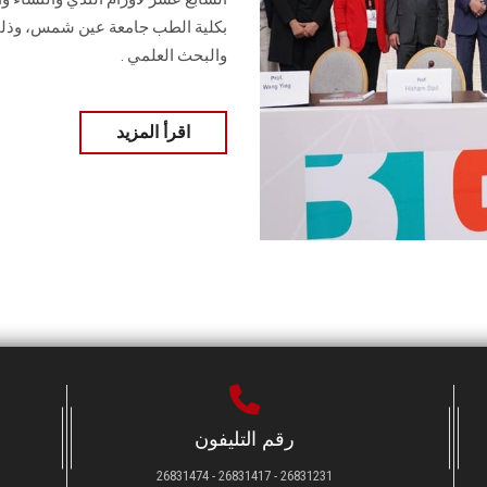
بكلية الطب جامعة عين شمس، وذلك تح
والبحث العلمي .
اقرأ المزيد
رقم التليفون
26831231 - 26831417 - 26831474