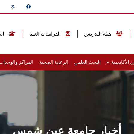
هيئة التدريس
الدراسات العليا
الخريجين
 الأكاديمية
البحث العلمي
الرعاية الصحية
المراكز والوحدا
أخبار جامعة عين شمس