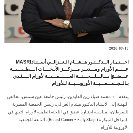
الطلاب
هيئة التدريس
الدراسات العليا
2026-03-15
الخريجين
MASRIاخـــتـيـار الــدكــتـور هــشــام الـغــزالــي أســتـاذ
الموظفون
عــلــم الأورام ومـــديــر مـــركـــز الأبـحــــاث الـــطــبـــيــة
عـــضــوًا بـــالـــلـــجـــنــة العــــلــمـــيــة لأورام الــــثـدي
بـالــجــمـــعـــيــة الأوروبـــيــة لـلأورام
الزائـرون
يتقدم أ. د. محمد ضياء زين العابدين، رئيس جامعة عين شمس، بخالص
سجل الان
التهنئة إلى الأستاذ الدكتور هشام الغزالي، رئيس الجمعية المصرية
للسرطان، بمناسبة اختياره عضوًا في اللجنة العلمية لأورام الثدي في
المراحل المبكرة (Breast Cancer – Early Stage)، التابعة للجمعية
الأوروبية للأورام