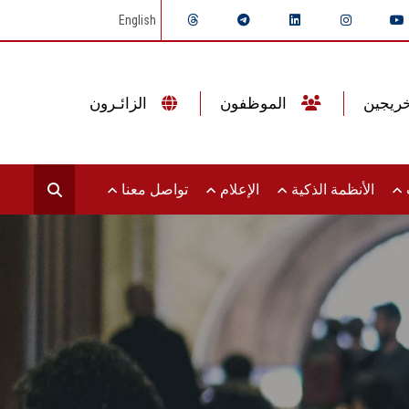
English
الموظفون
الزائـرون
ت
الأنظمة الذكية
الإعلام
تواصل معنا