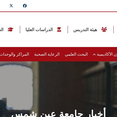
هيئة التدريس
الدراسات العليا
الخريجين
 الأكاديمية
البحث العلمي
الرعاية الصحية
المراكز والوحدا
أخبار جامعة عين شمس