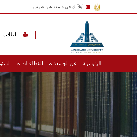
أهلاً بك في جامعة عين شمس
الطلاب
الرئيسيـة
عن الجامعة
القطاعـات
الشئون