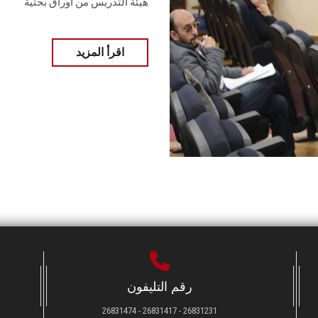
هيئة التدريس من أوراق بحثية
اقرأ المزيد
رقم التليفون
26831231 - 26831417 - 26831474