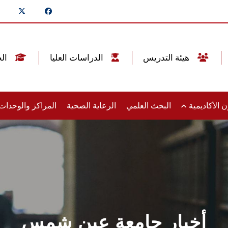
هيئة التدريس
الدراسات العليا
الخريجين
 الأكاديمية
البحث العلمي
الرعاية الصحية
المراكز والوحدا
أخبار جامعة عين شمس