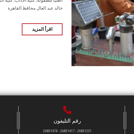
العليا للطفولة، كلية الآداب، كلية ا
خالد عبد العال محافظ القاهرة
اقرأ المزيد
رقم التليفون
26831231 - 26831417 - 26831474