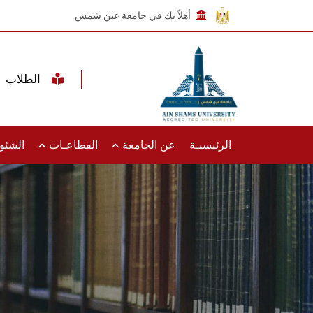
أهلاً بك في جامعة عين شمس
الطلاب
الرئيسيـة
عن الجامعة
القطاعـات
الشئون