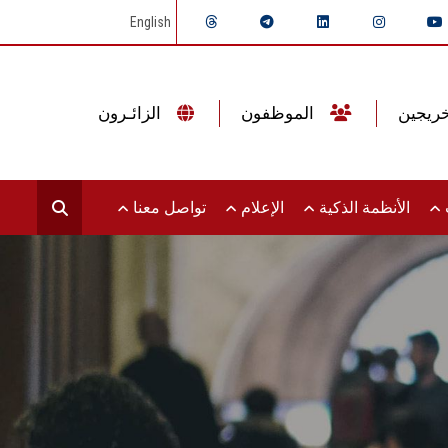
English
الموظفون
الزائـرون
ت
الأنظمة الذكية
الإعلام
تواصل معنا