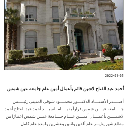
2022-01-05
أحمد عبد الفتاح لاشين قائم بأعمال أمين عام جامعة عين شمس
أصـــــدر الأستــــاذ الدكتــــور محمــــود شوقي المتيني رئيـــــس
جـــــامعة عيــــن شمس قراراً بقيـــــام السيــــد أحمد عبد الفتاح أحمد
لاشيـــــن بأعمــــال أميــــن عــــام جــــامعة عيـــن شمس اعتبارًا من
مطلع شهر ينايـــر عام ألفين واثنين وعشرين ولمدة عام كامل.