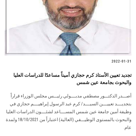
2022-01-31
تجديد تعيين الأستاذ كرم حجازي أميناً مساعدًا للدراسات العليا
والبحوث بجامعة عين شمس
أصـــدر الدكتـــور مصطفي مدبــــولي رئيـــس مجلس الوزراء قراراً
بتجديــــد تعييــــن السيــــد/ كرم عبد الرسول إبراهيــــم حجازي في
وظيفة أمين جامعة عين شمس المســــاعد لشئــــون الدراسات العليا
والبحوث بالمستوى الوظيـــفي (العالية) اعتباراً من 18/10/2021 ولمدة
عام.