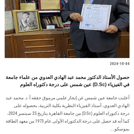
الطلاب
هيئة التدريس
الدراسات العليا
الخريجين
2024-10-04
الموظفون
حصول الأستاذ الدكتور محمد عبد الهادي العدوي من علماء جامعة
عين شمس على درجة دكتوراه العلوم (D.Sc) في الفيزياء
الزائـرون
أعلنت جامعة عين شمس عن إنجاز علمي مرموق حققه أ. د. محمد عبد
سجل الان
الهادي العدوي، أستاذ الفيزياء النظرية بكلية التربية، بحصوله على
درجة دكتوراه العلوم (D.Sc) من جامعة القاهرة بتاريخ 25 سبتمبر 2024،
كما أنه قد حصل على درجة الدكتوراه الأولى عام 1973 من معهد الطاقة
بموسكو.....