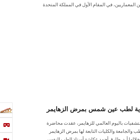
ين المعماريين، في المقام الأول في المملكة المتحدة
عوية لطب عين شمس بمرض الزهايمر
ستشفيات باليوم العالمي للزهايمر، عقدت محاضرة
ب والجامعة والكليات التابعة لها بمرض الزهايمر
خلالها أ. د. طارق أحمد عكاشة أستاذ الطب النفسي