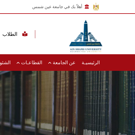
أهلاً بك في جامعة عين شمس
الطلاب
الرئيسيـة
عن الجامعة
القطاعـات
الشئون