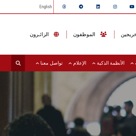
English
الموظفون
الزائـرون
ت
الأنظمة الذكية
الإعلام
تواصل معنا