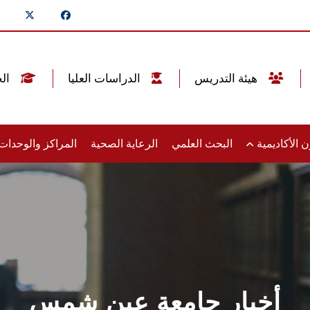
هيئة التدريس
الدراسات العليا
الخريجين
 الأكاديمية
البحث العلمي
الرعاية الصحية
المراكز والوحدا
أخبار جامعة عين شمس