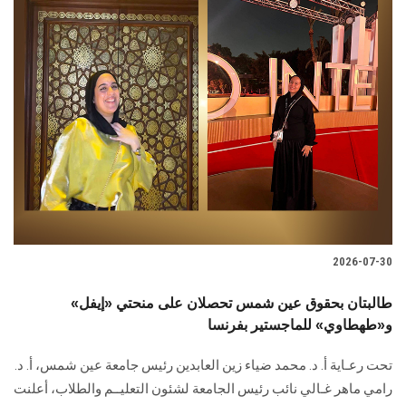
2026-07-30
طالبتان بحقوق عين شمس تحصلان على منحتي «إيفل»
و«طهطاوي» للماجستير بفرنسا
تحت رعـاية أ. د. محمد ضياء زين العابدين رئيس جامعة عين شمس، أ. د.
رامي ماهر غـالي نائب رئيس الجامعة لشئون التعليــم والطلاب، أعلنت