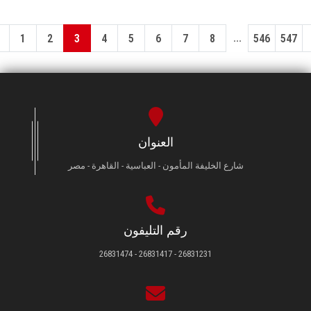
...
1
2
3
4
5
6
7
8
546
547
العنوان
شارع الخليفة المأمون - العباسية - القاهرة - مصر
رقم التليفون
26831231 - 26831417 - 26831474