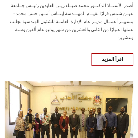
أصدر الأستــاذ الدكتــور محمد ضيــاء زيــن العابدين رئيــس جــامعة
عيــن شمس قرارًا بقيــام المهنــدسة إينــاس أمــين حسن محمد -
بتسييــر أعمــال مديــر عام الإدارة العامــة للشئون الهندسية بجانب
عملها اعتبارًا من الثاني والعشرين من شهر يوليو عام ألفين وستة
وعشرين .
اقرأ المزيد