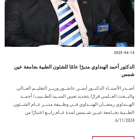
الطلاب
هيئة التدريس
الدراسات العليا
2025-04-14
الخريجين
الدكتور أحمد الهنداوي مديرًا عامًا للشئون الطبية بجامعة عين
الموظفون
شمس
أصــدر الأستــاذ الدكتــور أيمــن عاشــور وزيــر التعليــم العــالي
الزائـرون
والبــحث العــلمي قرارًا بتجديد تعيين الســيد الطــبيب/ أحمــد
الهــنداوي رمضــان الهنــداوي فــي وظــيفة مديــر عــام الشــئون
سجل الان
الطــبية بجــامعة عيــن شــمس لمدة عــام رابــع اعتبارًا من
6/11/2024...