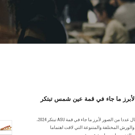
أبرز ما جاء في قمة عين شمس تبتكر
استعرض مركز الابتكار وريادة الأعمال عددا من الصور لأبرز ما جاء في قمة‎ ASU ‎تبتكر ‏‏2024‏‎،
والورش المختلفة والمتنوعة التي لاقت اهتماما