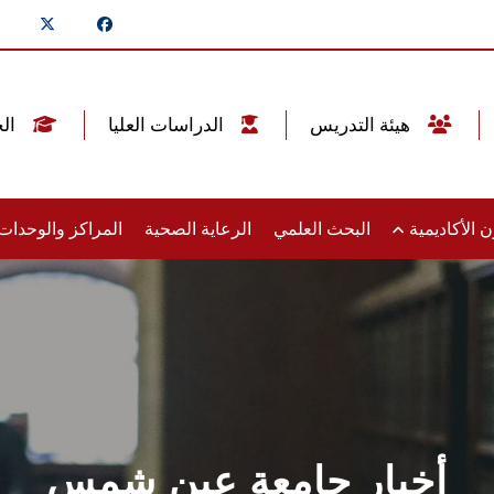
هيئة التدريس
الدراسات العليا
الخريجين
 الأكاديمية
البحث العلمي
الرعاية الصحية
المراكز والوحدا
أخبار جامعة عين شمس