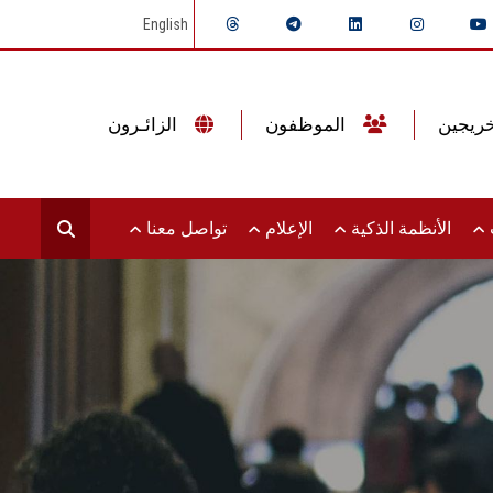
English
الموظفون
الزائـرون
ت
الأنظمة الذكية
الإعلام
تواصل معنا