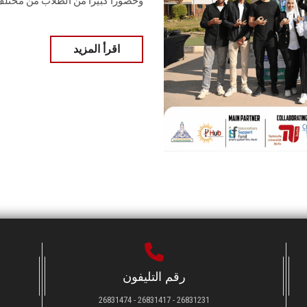
وحضورا كبيرا ‏من الطلاب من مختلف التخصص
اقرأ المزيد
رقم التليفون
26831231 - 26831417 - 26831474