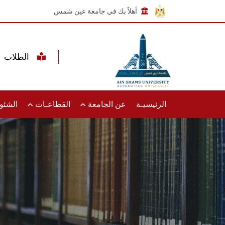
أهلاً بك في جامعة عين شمس
الطلاب
الرئيسيـة
عن الجامعة
القطاعـات
الشئون