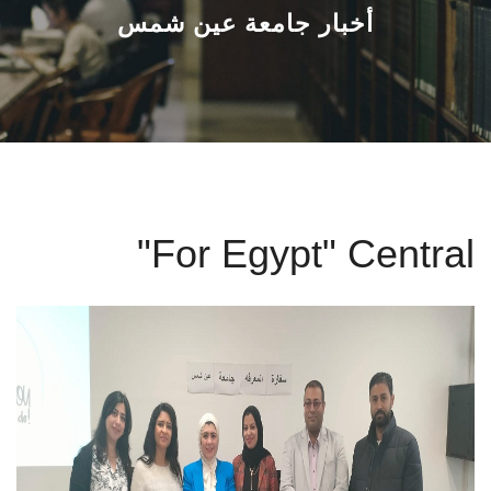
القطاعـات
أخبار جامعة عين شمس
الشئون الأكاديمية
البحث العلمي
الرعاية الصحية
"For Egypt" Central
المراكز والوحدات
الأنظمة الذكية
الإعلام
تواصل معنا