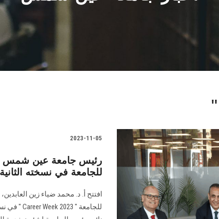
2023-11-05
رئيس جامعة عين شمس يفت
"Career Week 2023" للجامعة في نسخته الثانية
افتتح أ. د. محمد ضياء زين العابد
للجامعة " 3