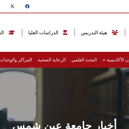
هيئة التدريس
الدراسات العليا
الخريجين
 الأكاديمية
البحث العلمي
الرعاية الصحية
المراكز والوحدا
أخبار جامعة عين شمس