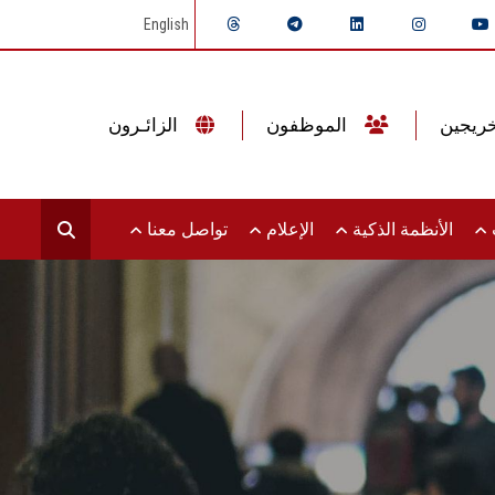
English
الموظفون
الزائـرون
ت
الأنظمة الذكية
الإعلام
تواصل معنا