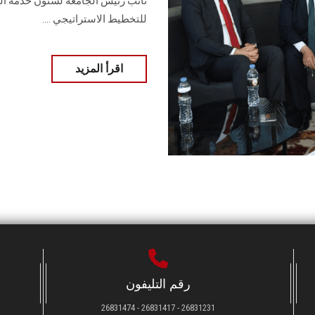
نائب رئيس الجامعة لشئون خدمة المج
للتخطيط الاستراتيجي ....
اقرأ المزيد
رقم التليفون
26831231 - 26831417 - 26831474