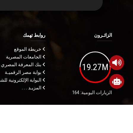
الزائـرون
روابط تهمك
خريطة الموقع
الجامعات المصرية
19.27M
بنك المعرفة المصري
بوابة مصر الرقميـة
البوابة الإلكترونية لل
المزيـد . . .
الزيارات اليومية: 164