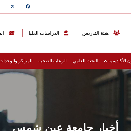
هيئة التدريس
الدراسات العليا
الخريجين
 الأكاديمية
البحث العلمي
الرعاية الصحية
المراكز والوحدا
أخبار جامعة عين شمس