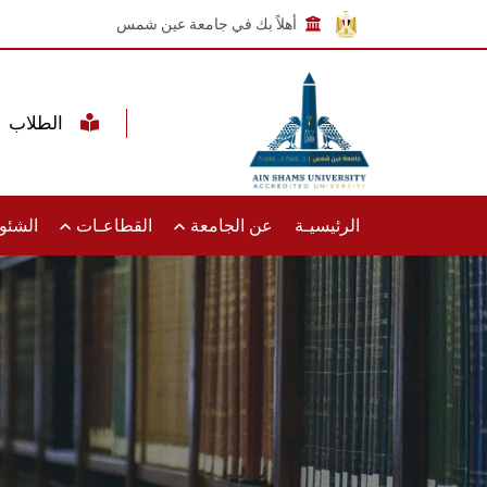
أهلاً بك في جامعة عين شمس
الطلاب
الرئيسيـة
عن الجامعة
القطاعـات
الشئون