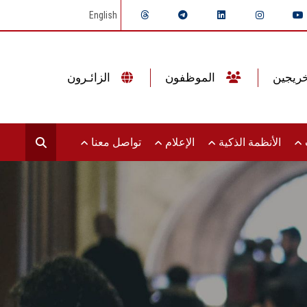
English
الموظفون
الزائـرون
ت
الأنظمة الذكية
الإعلام
تواصل معنا