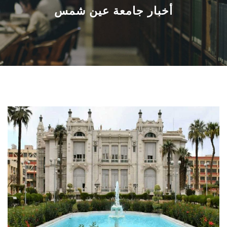
القطاعـات
أخبار جامعة عين شمس
الشئون الأكاديمية
البحث العلمي
الرعاية الصحية
المراكز والوحدات
الأنظمة الذكية
الإعلام
تواصل معنا