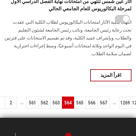
آثار عين شمس تنتهي من امتحانات نهاية الفصل الدراسي الأول
لمرحلة البكالوريوس للعام الجامعي الحالي
انتهت بكلية الآثار امتحانات البكالوريوس لطلاب الكلية التي عقدت
تحت رعاية رئيس الجامعة، ونائب رئيس الجامعة لشئون التعليم
والطلاب، وبإشراف عميد الكلية، وقد تم تقسيم الامتحانات على فترتين
في اليوم الواحد وثلاثة امتحانات أسبوعيًا، وسط إجراءات احترازية
لضمان سلامة الطلاب.
اقرأ المزيد
...
...
1
2
561
562
563
564
565
566
567
1269
1