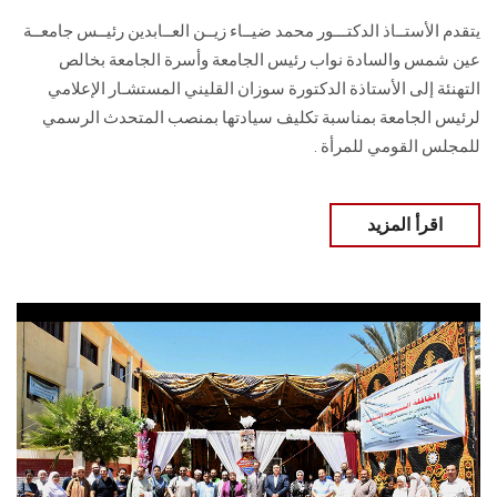
يتقدم الأستــاذ الدكتـــور محمد ضيــاء زيــن العــابدين رئيــس جامعــة
عين شمس والسادة نواب رئيس الجامعة وأسرة الجامعة بخالص
التهنئة إلى الأستاذة الدكتورة سوزان القليني المستشـار الإعلامي
لرئيس الجامعة بمناسبة تكليف سيادتها بمنصب المتحدث الرسمي
للمجلس القومي للمرأة .
اقرأ المزيد