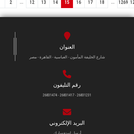
...
...
1
2
12
13
14
15
16
17
18
1269
1
العنوان
شارع الخليفة المأمون - العباسية - القاهرة - مصر
رقم التليفون
26831231 - 26831417 - 26831474
البريد الإلكتروني
أرسل استفسارك.