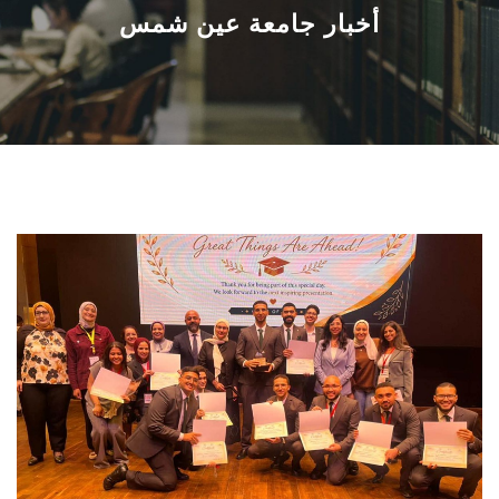
القطاعـات
أخبار جامعة عين شمس
الشئون الأكاديمية
البحث العلمي
الرعاية الصحية
المراكز والوحدات
الأنظمة الذكية
الإعلام
تواصل معنا