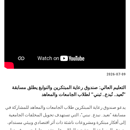
2026-07-09
التعليم العالي: صندوق رعاية المبتكرين والنوابغ يطلق مسابقة
"نُعيد.. نُبدع.. نَبني" لطلاب الجامعات والمعاهد
يدعو صندوق رعاية المبتكرين طلاب الجامعات والمعاهد للمشاركة في
مسابقة "نعيد.. نبدع.. نبني"، التي تستهدف تحويل المخلفات الجامعية
إلى أفكار مبتكرة ومشروعات ناشئة ذات أثر اقتصادي وبيئي مستدام،