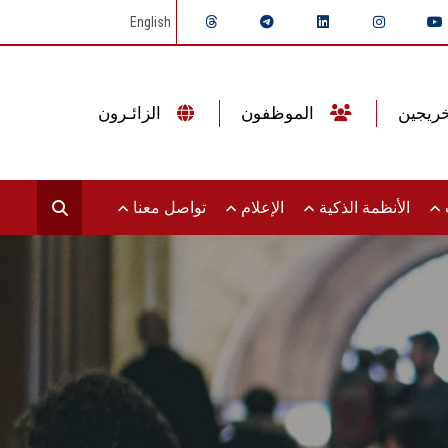
English
الموظفون
الزائـرون
ت
الأنظمة الذكية
الإعلام
تواصل معنا