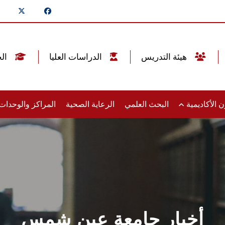
هيئة التدريس
الدراسات العليا
الخريجين
 الأكاديمية
البحث العلمي
الرعاية الصحية
المراكز والوحدا
أخبار جامعة عين شمس