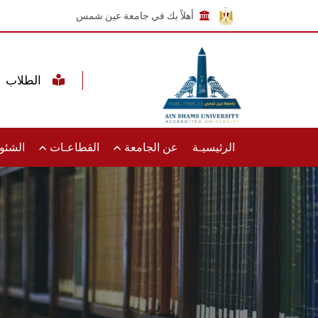
أهلاً بك في جامعة عين شمس
الطلاب
الرئيسيـة
عن الجامعة
القطاعـات
الشئون