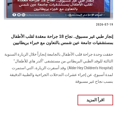
الطلاب
هيئة التدريس
2026-07-19
الدراسات العليا
إنجاز طبي غير مسبوق.. نجاح 18 جراحة معقدة لقلب الأطفال
بمستشفيات جامعة عين شمس بالتعاون مع خبراء بريطانيين
الخريجين
حققت وحدة جراحة قلب الأطفال بالجامعة إنجازاً خلال الزيارة السنوية
الموظفون
الثالثة للوفد الطبي البريطاني من مستشفى "ألدر هاي للأطفال"
(Alder Hey Children's Hospital). وقد أسفرت الزيارة، التي استمرت
الزائـرون
لمدة أسبوع، عن إجراء عشرات التدخلات الجراحية والطبية الدقيقة
بنسب نجاح غير مسبوقة
سجل الان
اقرأ المزيد