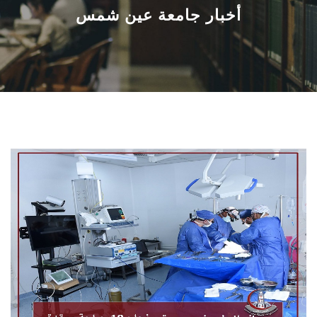
القطاعـات
أخبار جامعة عين شمس
الشئون الأكاديمية
البحث العلمي
الرعاية الصحية
المراكز والوحدات
الأنظمة الذكية
الإعلام
تواصل معنا