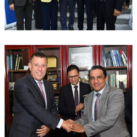
الطلاب
هيئة التدريس
الدراسات العليا
الخريجين
الموظفون
الزائـرون
سجل الان