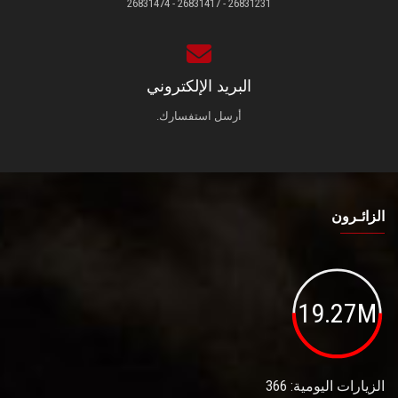
26831231 - 26831417 - 26831474
البريد الإلكتروني
أرسل استفسارك.
الزائـرون
19.27M
الزيارات اليومية: 366