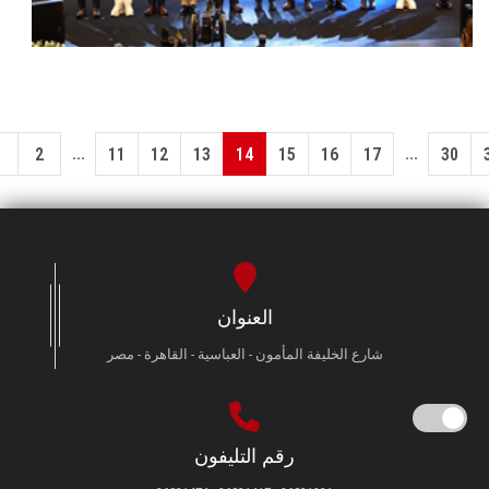
...
...
1
2
11
12
13
14
15
16
17
30
العنوان
شارع الخليفة المأمون - العباسية - القاهرة - مصر
رقم التليفون