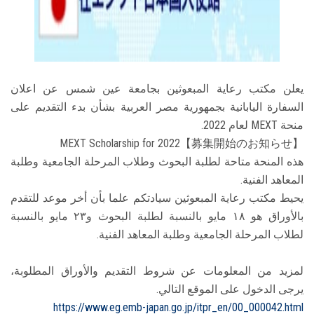
الطلاب
هيئة التدريس
الدراسات العليا
يعلن مكتب رعاية المبعوثين بجامعة عين شمس عن اعلان
السفارة اليابانية بجمهورية مصر العربية بشأن بدء التقديم على
الخريجين
منحة MEXT لعام 2022.
MEXT Scholarship for 2022【募集開始のお知らせ】
الموظفون
هذه المنحة متاحة لطلبة البحوث وطلاب المرحلة الجامعية وطلبة
المعاهد الفنية.
يحيط مكتب رعاية المبعوثين سيادتكم علما بأن أخر موعد للتقدم
الزائـرون
بالأوراق هو ١٨ مايو بالنسبة لطلبة البحوث و٢٣ مايو بالنسبة
لطلاب المرحلة الجامعية وطلبة المعاهد الفنية.
سجل الان
لمزيد من المعلومات عن شروط التقديم والأوراق المطلوبة،
يرجى الدخول على الموقع التالي.
https://www.eg.emb-japan.go.jp/itpr_en/00_000042.html