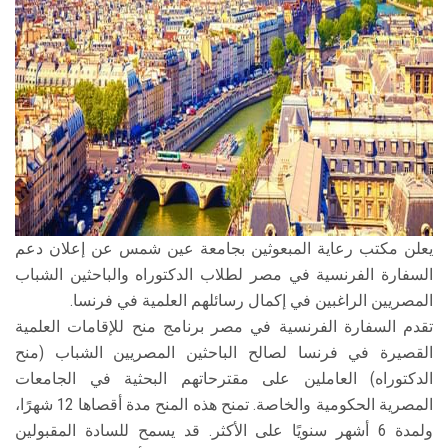
الطلاب
هيئة التدريس
الدراسات العليا
الخريجين
الموظفون
يعلن مكتب رعاية المبعوثين بجامعة عين شمس عن إعلان دعم
السفارة الفرنسية في مصر لطلاب الدكتوراه والباحثين الشباب
الزائـرون
المصريين الراغبين في إكمال رسائلهم العلمية في فرنسا.
تقدم السفارة الفرنسية في مصر برنامج منح للإقامات العلمية
سجل الان
القصيرة في فرنسا لصالح الباحثين المصريين الشباب (منح
الدكتوراه) العاملين على مقترحاتهم البحثية في الجامعات
المصرية الحكومية والخاصة. تمنح هذه المنح مدة أقصاها 12 شهرًا،
ولمدة 6 أشهر سنويًا على الأكثر. قد يسمح للسادة المقبولين