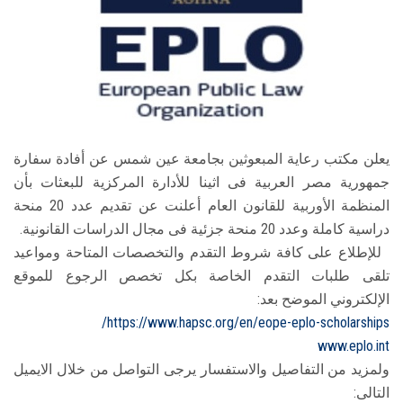
الطلاب
هيئة التدريس
الدراسات العليا
الخريجين
يعلن مكتب رعاية المبعوثين بجامعة عين شمس عن أفادة سفارة
جمهورية مصر العربية فى اثينا للأدارة المركزية للبعثات بأن
المنظمة الأوربية للقانون العام أعلنت عن تقديم عدد 20 منحة
الموظفون
دراسية كاملة وعدد 20 منحة جزئية فى مجال الدراسات القانونية.
للإطلاع على كافة شروط التقدم والتخصصات المتاحة ومواعيد
الزائـرون
تلقى طلبات التقدم الخاصة بكل تخصص الرجوع للموقع
الإلكتروني الموضح بعد:
سجل الان
https://www.hapsc.org/en/eope-eplo-scholarships/
www.eplo.int
ولمزيد من التفاصيل والاستفسار يرجى التواصل من خلال الايميل
التالى: