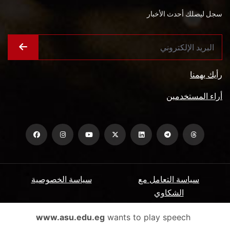
سجل ليصلك أحدث الأخبار
رأيك يهمنا
أراء المستخدمين
سياسة التعامل مع
سياسة الخصوصية
الشكاوي
ميثاق المتعاملين
الأسئلة الشائعة
www.asu.edu.eg
wants to play speech