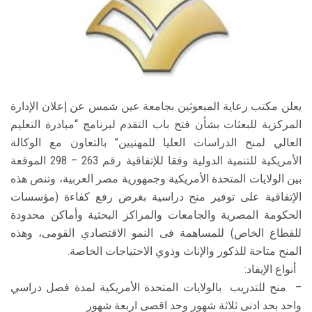
الطلاب
هيئة التدريس
الدراسات العليا
يعلن مكتب رعاية المبعوثين بجامعة عين شمس عن إعلان الإدارة
الخريجين
المركزية للبعثات بشأن فتح باب التقدم لبرنامج “مبادرة التعليم
العالي لمنح الدراسات العليا للمهنيين” بالتعاون مع الوكالة
الموظفون
الأمريكية للتنمية الدولية وفقا للإتفاقية رقم 263 – 298 الموقعة
بين الولايات المتحدة الأمريكية وجمهورية مصر العربية، وتنص هذه
الإتفاقية على توفير منح دراسية بغرض رفع كفاءة (مؤسسات
الزائـرون
الحكومة المصرية والجامعات والمراكز البحثية وأماكن محدودة
للقطاع الخاص) للمساهمة فى النمو الاقتصادي القومى، وهذه
سجل الان
المنح متاحة للذكور والإناث وذوي الاحتياجات الخاصة.
أنواع الإيفاد:
– منح للتدريب بالولايات المتحدة الأمريكية لمدة فصل دراسي
واحد بحد ادنى ثلاثة شهور وحد اقصى اربعة شهور