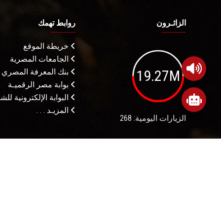
الزائـرون
روابط تهمك
خريطة الموقع
الجامعات المصرية
19.27M
بنك المعرفة المصري
بوابة مصر الرقميـة
البوابة الإلكترونية لل
المزيـد . . .
الزيارات اليومية: 268
شروط الاستخدام
م