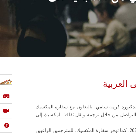
 العربية
لدكتورة كرمة سامي، بالتعاون مع سفارة المكسيك
لتواصل من خلال ترجمة ونقل ثقافة المكسيك إلى
وتتضمن المسابقة من بين شروطها أن يتمتع المشاركون بالجنسية المصرية والمسابقة متاحة للأفراد حتى 45 عاما بنهاية 2021، كما توفر سفارة المكسيك، للمترجمين الراغبين