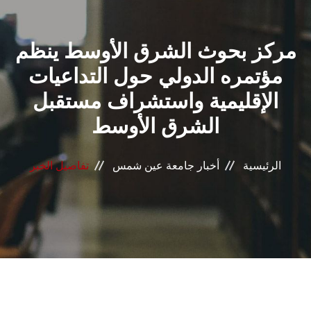
القطاعـات
مركز بحوث الشرق الأوسط ينظم
الشئون الأكاديمية
مؤتمره الدولي حول التداعيات
البحث العلمي
الإقليمية واستشراف مستقبل
الشرق الأوسط
الرعاية الصحية
المراكز والوحدات
الرئيسية
أخبار جامعة عين شمس
تفاصيل الخبر
الأنظمة الذكية
الإعلام
تواصل معنا