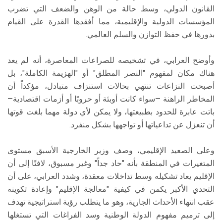
القانون الدولي، وسط حالة من الوهن والضعف التي تضرب
المؤسسات الدولية والإقليمية، مما أفقدها القدرة على القيام
بدورها في حفظ التوازن والسلم العالمي.
وأوضح العرابي، في تشخيصه للصراعات المعاصرة، أنه لم يعد
هناك مكان لمفهوم "النصر المطلق" أو "الهزيمة الكاملة"، بل
أصبحت النزاعات تنتهي بحالات استنزاف متبادل، مؤكداً أن
المخاطر الراهنة —سواء كانت أوبئة أو حروبًا أو أزمات اقتصادية—
باتت عابرة للحدود بطبيعتها، ولا يمكن لأي دولة مهما بلغت قوتها
أن تنعزل عن تداعياتها أو تواجهها بشكل منفرد.
وعلى الصعيد الإقليمي، وصف وزير الخارجية الأسبق مستوى
المتغيرات في المنطقة بأنه "حاد جداً" وغير مسبوق، لافتًا إلى أن
الإقليم يعاد تشكيله وسط تداخلات معقدة، وشدد العرابي، على أن
التحدي الأكبر يكمن في كيفية "معالجة الإقليم" وإعادة تكوينه
عقب انتهاء الأحداث الجارية، وهو ما يتطلب رؤية استراتيجية تهدف
إلى ترميم مفهوم الدولة الوطنية وسد الفراغات التي تستغلها