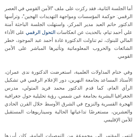
أما الجلسة الثانية، فقد ركزت على ملف "الأمن القومي في العصر
الرقمي: حوكمة المؤسسات ومواجهة التهديدات الهجين"، وترأسها
الدكتور حاتم العبد مدير المركز، واستهلت الجلسة الباحثة آمنة
علي أحمد تيام، بالحديث عن انعكاسات
التحول الرقمي
على الأداء
المالي للبنوك، ثم تناولت الدكتورة غادة أحمد عبد الموجود، خطر
الشائعات والحروب المعلوماتية وتأثيرها المباشر على الأمن
القومي.
وفي ختام المداولات العلمية، استعرضت الدكتورة ندى عمران،
الأستاذ المساعد بجامعة النهرين، دور الإعلام الرقمي في تشكيل
الرأي العام، كما قدم الدكتور محمد فريد المتولي، مدرس
الجغرافيا البشرية بجامعة عين شمس، رؤية تحليلية حول جغرافية
الهجرة القسرية والنزوح في الشرق الأوسط خلال القرن الحادي
والعشرين، مستعرضًا تداعياتها الحالية وسيناريوهات المستقبل
للأمن الإقليمي.
انتهى المؤتمر إلى مجموعة من التوصيات الهامة، كان أبرزها